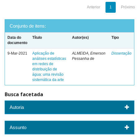
Anterior
1
Próximo
Conjunto de itens:
Data do
Título
Autor(es)
Tipo
documento
9-Mar-2021
Aplicação de
ALMEIDA, Emerson
Dissertação
análises estatísticas
Pessanha de
em redes de
distribuição de
água: uma revisão
sistemática da arte
Busca facetada
Autoria
Assunto