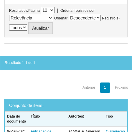
|
Resultados/Página
Ordenar registros por
Ordenar
Registro(s)
Resultado 1-1 de 1.
Anterior
1
Próximo
Conjunto de itens:
Data do
Título
Autor(es)
Tipo
documento
9-Mar-2021
Aplicação de
ALMEIDA, Emerson
Dissertação