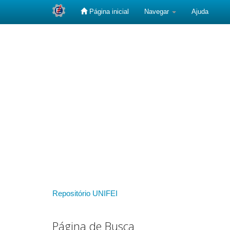
Página inicial
Navegar
Ajuda
Skip
navigation
Repositório UNIFEI
Página de Busca