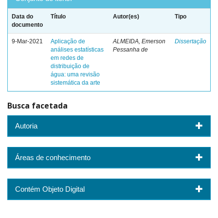
Data do
Título
Autor(es)
Tipo
documento
9-Mar-2021
Aplicação de
ALMEIDA, Emerson
Dissertação
análises estatísticas
Pessanha de
em redes de
distribuição de
água: uma revisão
sistemática da arte
Busca facetada
Autoria
Áreas de conhecimento
Contém Objeto Digital