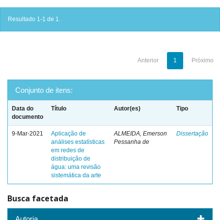
Resultado 1-1 de 1.
Anterior
1
Próximo
Conjunto de itens:
Data do
Título
Autor(es)
Tipo
documento
9-Mar-2021
Aplicação de
ALMEIDA, Emerson
Dissertação
análises estatísticas
Pessanha de
em redes de
distribuição de
água: uma revisão
sistemática da arte
Busca facetada
Autoria