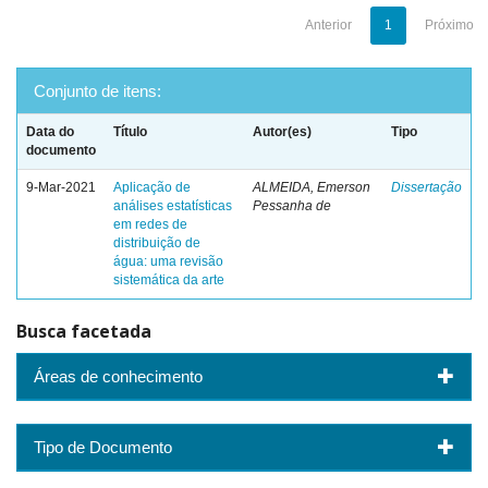
Anterior
1
Próximo
Conjunto de itens:
Data do
Título
Autor(es)
Tipo
documento
9-Mar-2021
Aplicação de
ALMEIDA, Emerson
Dissertação
análises estatísticas
Pessanha de
em redes de
distribuição de
água: uma revisão
sistemática da arte
Busca facetada
Áreas de conhecimento
Tipo de Documento