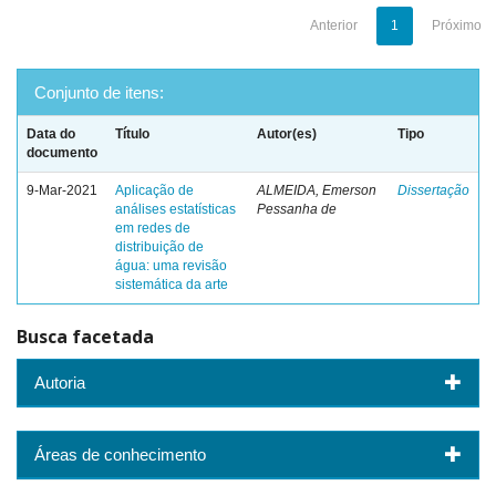
Anterior
1
Próximo
Conjunto de itens:
Data do
Título
Autor(es)
Tipo
documento
9-Mar-2021
Aplicação de
ALMEIDA, Emerson
Dissertação
análises estatísticas
Pessanha de
em redes de
distribuição de
água: uma revisão
sistemática da arte
Busca facetada
Autoria
Áreas de conhecimento