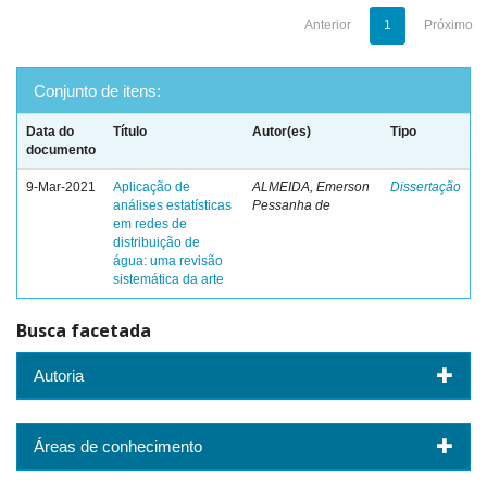
Anterior
1
Próximo
Conjunto de itens:
Data do
Título
Autor(es)
Tipo
documento
9-Mar-2021
Aplicação de
ALMEIDA, Emerson
Dissertação
análises estatísticas
Pessanha de
em redes de
distribuição de
água: uma revisão
sistemática da arte
Busca facetada
Autoria
Áreas de conhecimento