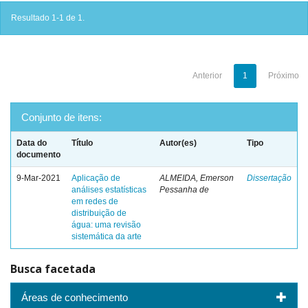
Resultado 1-1 de 1.
Anterior
1
Próximo
Conjunto de itens:
Data do
Título
Autor(es)
Tipo
documento
9-Mar-2021
Aplicação de
ALMEIDA, Emerson
Dissertação
análises estatísticas
Pessanha de
em redes de
distribuição de
água: uma revisão
sistemática da arte
Busca facetada
Áreas de conhecimento