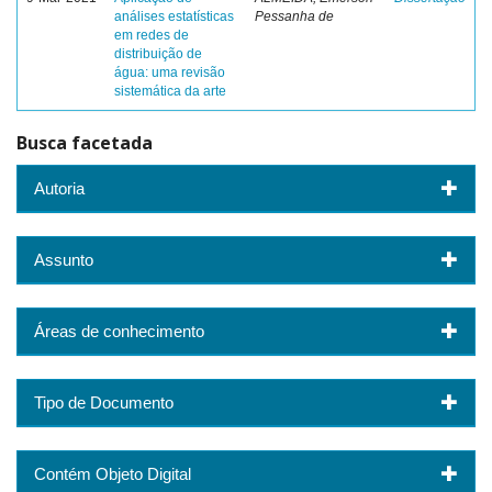
análises estatísticas
Pessanha de
em redes de
distribuição de
água: uma revisão
sistemática da arte
Busca facetada
Autoria
Assunto
Áreas de conhecimento
Tipo de Documento
Contém Objeto Digital