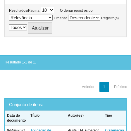
|
Resultados/Página
Ordenar registros por
Ordenar
Registro(s)
Resultado 1-1 de 1.
Anterior
1
Próximo
Conjunto de itens:
Data do
Título
Autor(es)
Tipo
documento
9-Mar-2021
Aplicação de
ALMEIDA, Emerson
Dissertação