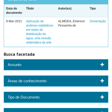
Data do
Título
Autor(es)
Tipo
documento
9-Mar-2021
Aplicação de
ALMEIDA, Emerson
Dissertação
análises estatísticas
Pessanha de
em redes de
distribuição de
água: uma revisão
sistemática da arte
Busca facetada
Assunto
Áreas de conhecimento
Tipo de Documento