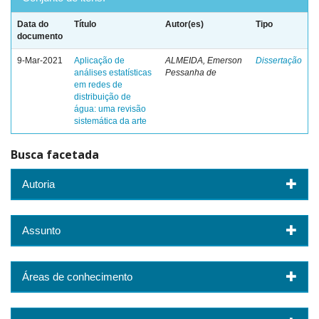
Data do
Título
Autor(es)
Tipo
documento
9-Mar-2021
Aplicação de
ALMEIDA, Emerson
Dissertação
análises estatísticas
Pessanha de
em redes de
distribuição de
água: uma revisão
sistemática da arte
Busca facetada
Autoria
Assunto
Áreas de conhecimento