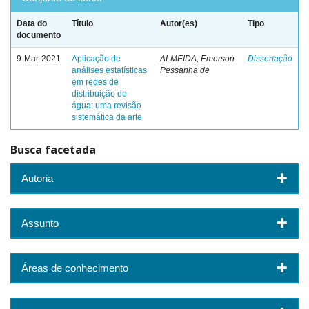
Data do
Título
Autor(es)
Tipo
documento
9-Mar-2021
Aplicação de
ALMEIDA, Emerson
Dissertação
análises estatísticas
Pessanha de
em redes de
distribuição de
água: uma revisão
sistemática da arte
Busca facetada
Autoria
Assunto
Áreas de conhecimento