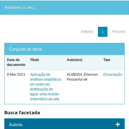
Resultado 1-1 de 1.
Anterior
1
Próximo
Conjunto de itens:
Data do
Título
Autor(es)
Tipo
documento
9-Mar-2021
Aplicação de
ALMEIDA, Emerson
Dissertação
análises estatísticas
Pessanha de
em redes de
distribuição de
água: uma revisão
sistemática da arte
Busca facetada
Autoria