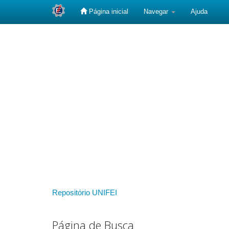
Página inicial
Navegar
Ajuda
Skip
navigation
Repositório UNIFEI
Página de Busca