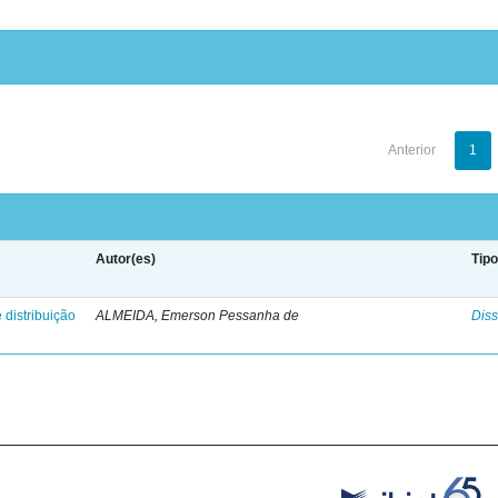
Anterior
1
Autor(es)
Tip
 distribuição
ALMEIDA, Emerson Pessanha de
Diss