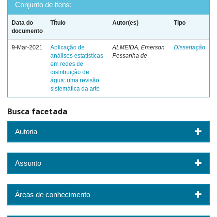
Conjunto de itens:
Data do
Título
Autor(es)
Tipo
documento
9-Mar-2021
Aplicação de
ALMEIDA, Emerson
Dissertação
análises estatísticas
Pessanha de
em redes de
distribuição de
água: uma revisão
sistemática da arte
Busca facetada
Autoria
Assunto
Áreas de conhecimento