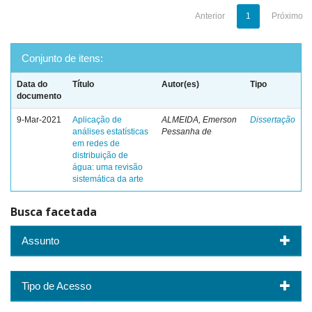
Anterior
1
Próximo
Conjunto de itens:
Data do
Título
Autor(es)
Tipo
documento
9-Mar-2021
Aplicação de
ALMEIDA, Emerson
Dissertação
análises estatísticas
Pessanha de
em redes de
distribuição de
água: uma revisão
sistemática da arte
Busca facetada
Assunto
Tipo de Acesso