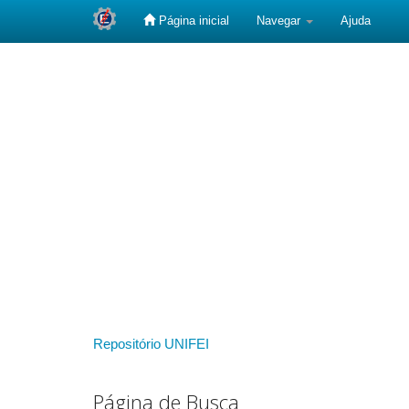
Página inicial
Navegar
Ajuda
Skip
navigation
Repositório UNIFEI
Página de Busca