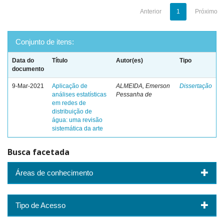
Anterior
1
Próximo
Conjunto de itens:
Data do
Título
Autor(es)
Tipo
documento
9-Mar-2021
Aplicação de
ALMEIDA, Emerson
Dissertação
análises estatísticas
Pessanha de
em redes de
distribuição de
água: uma revisão
sistemática da arte
Busca facetada
Áreas de conhecimento
Tipo de Acesso