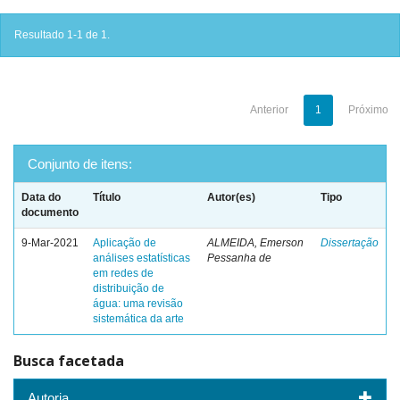
Resultado 1-1 de 1.
Anterior
1
Próximo
Conjunto de itens:
Data do
Título
Autor(es)
Tipo
documento
9-Mar-2021
Aplicação de
ALMEIDA, Emerson
Dissertação
análises estatísticas
Pessanha de
em redes de
distribuição de
água: uma revisão
sistemática da arte
Busca facetada
Autoria