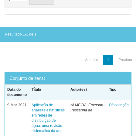
Resultado 1-1 de 1.
Anterior
1
Próximo
Conjunto de itens:
Data do
Título
Autor(es)
Tipo
documento
9-Mar-2021
Aplicação de
ALMEIDA, Emerson
Dissertação
análises estatísticas
Pessanha de
em redes de
distribuição de
água: uma revisão
sistemática da arte