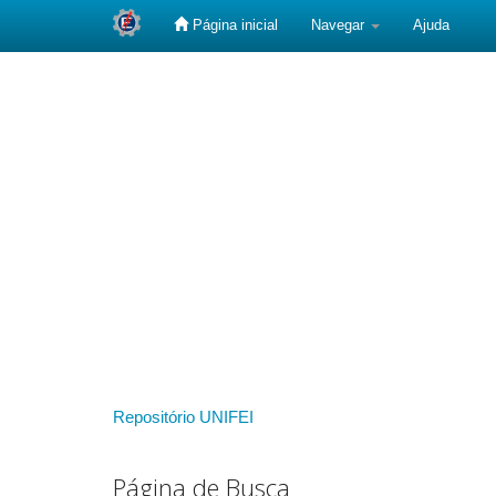
Página inicial
Navegar
Ajuda
Skip
navigation
Repositório UNIFEI
Página de Busca