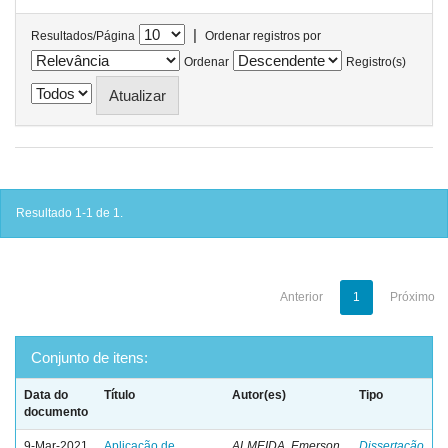
|
Resultados/Página
Ordenar registros por
Ordenar
Registro(s)
Resultado 1-1 de 1.
Anterior
1
Próximo
Conjunto de itens:
Data do
Título
Autor(es)
Tipo
documento
9-Mar-2021
Aplicação de
ALMEIDA, Emerson
Dissertação