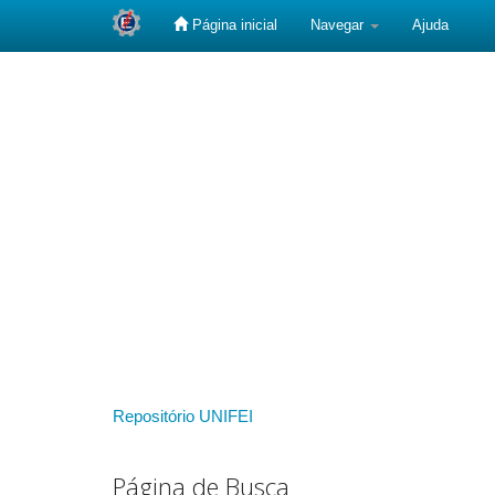
Página inicial
Navegar
Ajuda
Skip
navigation
Repositório UNIFEI
Página de Busca