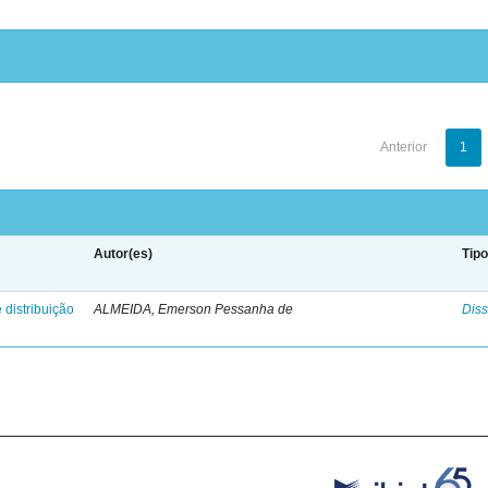
Anterior
1
Autor(es)
Tip
 distribuição
ALMEIDA, Emerson Pessanha de
Diss