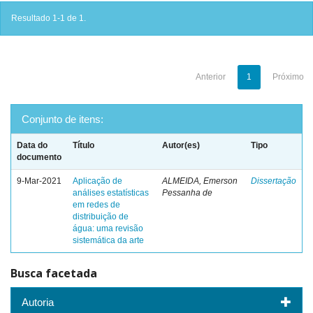
Resultado 1-1 de 1.
Anterior
1
Próximo
Conjunto de itens:
Data do
Título
Autor(es)
Tipo
documento
9-Mar-2021
Aplicação de
ALMEIDA, Emerson
Dissertação
análises estatísticas
Pessanha de
em redes de
distribuição de
água: uma revisão
sistemática da arte
Busca facetada
Autoria