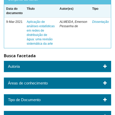
Data do
Título
Autor(es)
Tipo
documento
9-Mar-2021
Aplicação de
ALMEIDA, Emerson
Dissertação
análises estatísticas
Pessanha de
em redes de
distribuição de
água: uma revisão
sistemática da arte
Busca facetada
Autoria
Áreas de conhecimento
Tipo de Documento