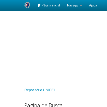
Página inicial
Navegar
Ajuda
Skip
navigation
Repositório UNIFEI
Página de Busca