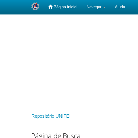
Página inicial
Navegar
Ajuda
Skip
navigation
Repositório UNIFEI
Página de Busca