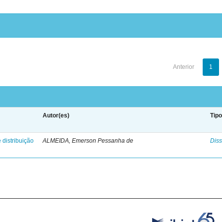
Anterior
1
Autor(es)
Tip
 distribuição
ALMEIDA, Emerson Pessanha de
Diss