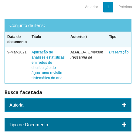
Anterior
1
Próximo
Conjunto de itens:
Data do
Título
Autor(es)
Tipo
documento
9-Mar-2021
Aplicação de
ALMEIDA, Emerson
Dissertação
análises estatísticas
Pessanha de
em redes de
distribuição de
água: uma revisão
sistemática da arte
Busca facetada
Autoria
Tipo de Documento