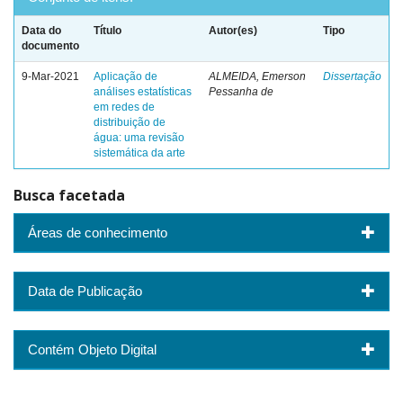
Data do
Título
Autor(es)
Tipo
documento
9-Mar-2021
Aplicação de
ALMEIDA, Emerson
Dissertação
análises estatísticas
Pessanha de
em redes de
distribuição de
água: uma revisão
sistemática da arte
Busca facetada
Áreas de conhecimento
Data de Publicação
Contém Objeto Digital