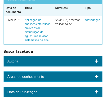
Data do
Título
Autor(es)
Tipo
documento
9-Mar-2021
Aplicação de
ALMEIDA, Emerson
Dissertação
análises estatísticas
Pessanha de
em redes de
distribuição de
água: uma revisão
sistemática da arte
Busca facetada
Autoria
Áreas de conhecimento
Data de Publicação