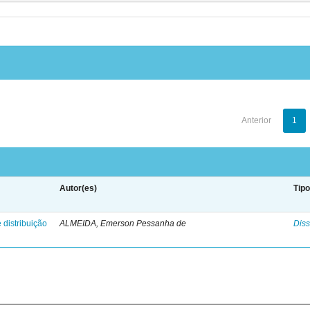
Anterior
1
Autor(es)
Tip
 distribuição
ALMEIDA, Emerson Pessanha de
Diss