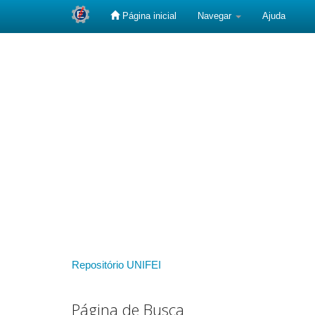
Página inicial
Navegar
Ajuda
Skip
navigation
Repositório UNIFEI
Página de Busca