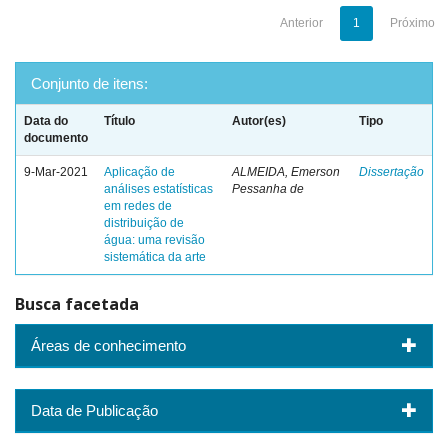
Anterior
1
Próximo
Conjunto de itens:
Data do
Título
Autor(es)
Tipo
documento
9-Mar-2021
Aplicação de
ALMEIDA, Emerson
Dissertação
análises estatísticas
Pessanha de
em redes de
distribuição de
água: uma revisão
sistemática da arte
Busca facetada
Áreas de conhecimento
Data de Publicação