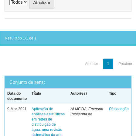
Resultado 1-1 de 1.
Anterior
1
Próximo
Conjunto de itens:
Data do
Título
Autor(es)
Tipo
documento
9-Mar-2021
Aplicação de
ALMEIDA, Emerson
Dissertação
análises estatísticas
Pessanha de
em redes de
distribuição de
água: uma revisão
sistemática da arte