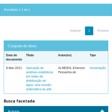
Resultado 1-1 de 1.
Anterior
1
Próximo
Conjunto de itens:
Data do
Título
Autor(es)
Tipo
documento
9-Mar-2021
Aplicação de
ALMEIDA, Emerson
Dissertação
análises estatísticas
Pessanha de
em redes de
distribuição de
água: uma revisão
sistemática da arte
Busca facetada
Autoria