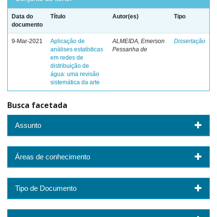
Data do
Título
Autor(es)
Tipo
documento
9-Mar-2021
Aplicação de
ALMEIDA, Emerson
Dissertação
análises estatísticas
Pessanha de
em redes de
distribuição de
água: uma revisão
sistemática da arte
Busca facetada
Assunto
Áreas de conhecimento
Tipo de Documento