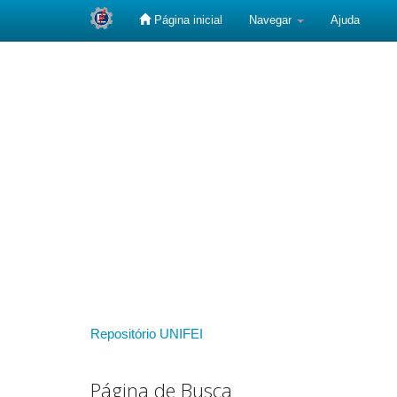
Página inicial
Navegar
Ajuda
Skip
navigation
Repositório UNIFEI
Página de Busca