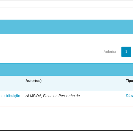
Anterior
1
Autor(es)
Tip
 distribuição
ALMEIDA, Emerson Pessanha de
Diss