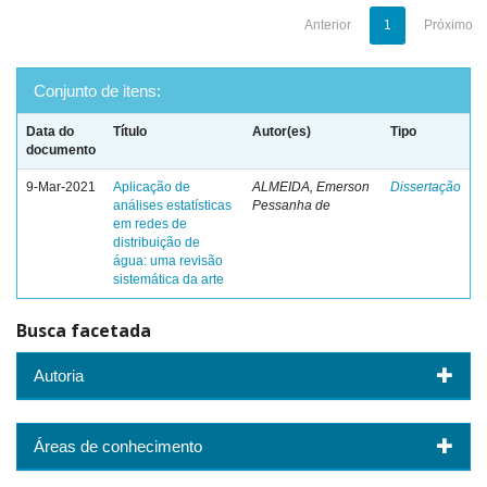
Anterior
1
Próximo
Conjunto de itens:
Data do
Título
Autor(es)
Tipo
documento
9-Mar-2021
Aplicação de
ALMEIDA, Emerson
Dissertação
análises estatísticas
Pessanha de
em redes de
distribuição de
água: uma revisão
sistemática da arte
Busca facetada
Autoria
Áreas de conhecimento