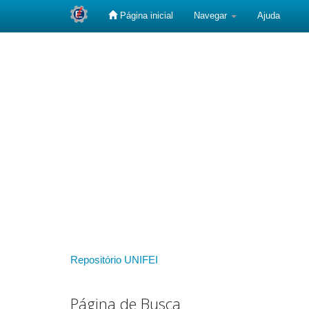
Página inicial
Navegar
Ajuda
Skip
navigation
Repositório UNIFEI
Página de Busca