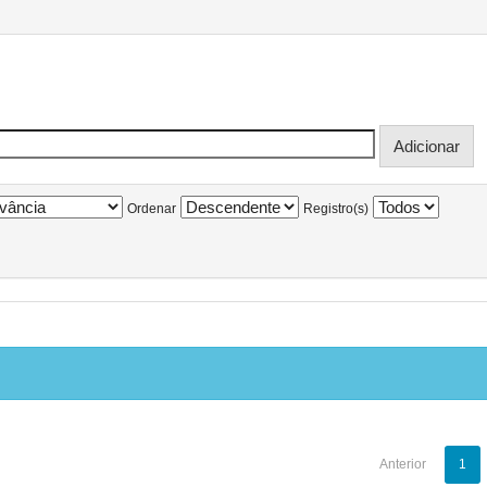
Ordenar
Registro(s)
Anterior
1