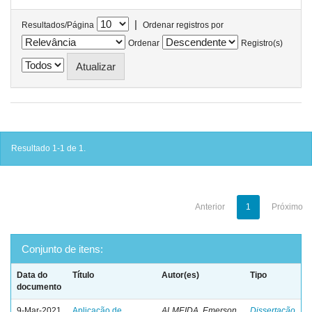
|
Resultados/Página
Ordenar registros por
Ordenar
Registro(s)
Resultado 1-1 de 1.
Anterior
1
Próximo
Conjunto de itens:
Data do
Título
Autor(es)
Tipo
documento
9-Mar-2021
Aplicação de
ALMEIDA, Emerson
Dissertação