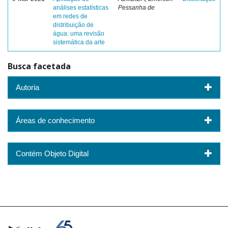
análises estatísticas
Pessanha de
em redes de
distribuição de
água: uma revisão
sistemática da arte
Busca facetada
Autoria
Áreas de conhecimento
Contém Objeto Digital