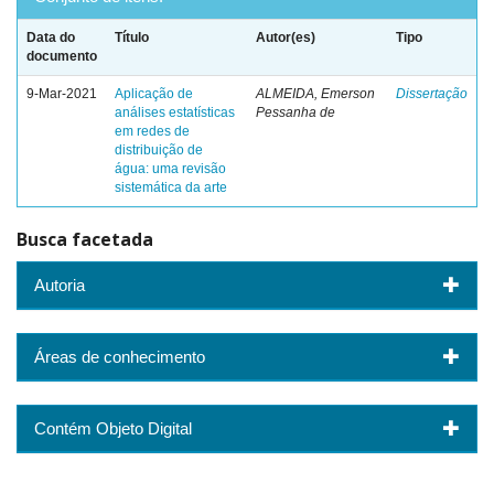
Data do
Título
Autor(es)
Tipo
documento
9-Mar-2021
Aplicação de
ALMEIDA, Emerson
Dissertação
análises estatísticas
Pessanha de
em redes de
distribuição de
água: uma revisão
sistemática da arte
Busca facetada
Autoria
Áreas de conhecimento
Contém Objeto Digital