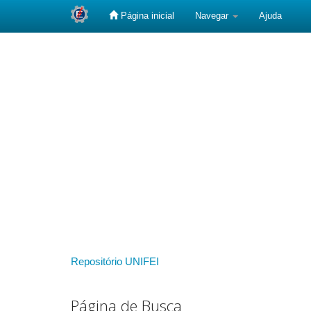
Página inicial
Navegar
Ajuda
Skip
navigation
Repositório UNIFEI
Página de Busca