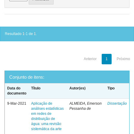
Resultado 1-1 de 1.
Anterior
1
Próximo
Conjunto de itens:
Data do
Título
Autor(es)
Tipo
documento
9-Mar-2021
Aplicação de
ALMEIDA, Emerson
Dissertação
análises estatísticas
Pessanha de
em redes de
distribuição de
água: uma revisão
sistemática da arte