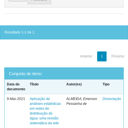
Resultado 1-1 de 1.
Anterior
1
Próximo
Conjunto de itens:
Data do
Título
Autor(es)
Tipo
documento
9-Mar-2021
Aplicação de
ALMEIDA, Emerson
Dissertação
análises estatísticas
Pessanha de
em redes de
distribuição de
água: uma revisão
sistemática da arte