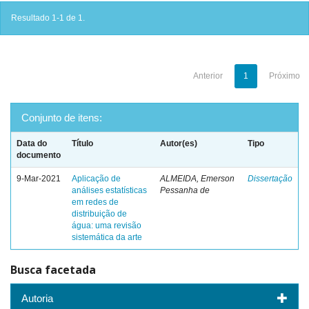
Resultado 1-1 de 1.
Anterior
1
Próximo
Conjunto de itens:
Data do
Título
Autor(es)
Tipo
documento
9-Mar-2021
Aplicação de
ALMEIDA, Emerson
Dissertação
análises estatísticas
Pessanha de
em redes de
distribuição de
água: uma revisão
sistemática da arte
Busca facetada
Autoria