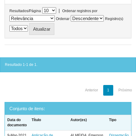
|
Resultados/Página
Ordenar registros por
Ordenar
Registro(s)
Resultado 1-1 de 1.
Anterior
1
Próximo
Conjunto de itens:
Data do
Título
Autor(es)
Tipo
documento
9-Mar-2021
Aplicação de
ALMEIDA, Emerson
Dissertação