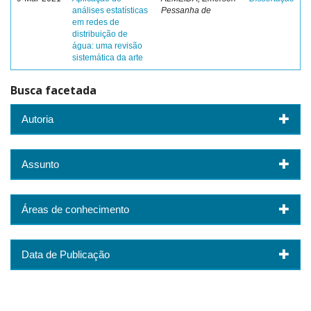
análises estatísticas
Pessanha de
em redes de
distribuição de
água: uma revisão
sistemática da arte
Busca facetada
Autoria
Assunto
Áreas de conhecimento
Data de Publicação