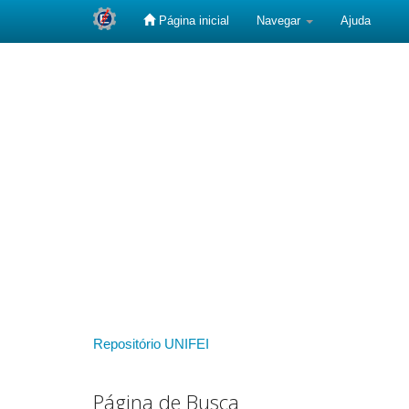
Página inicial
Navegar
Ajuda
Skip
navigation
Repositório UNIFEI
Página de Busca