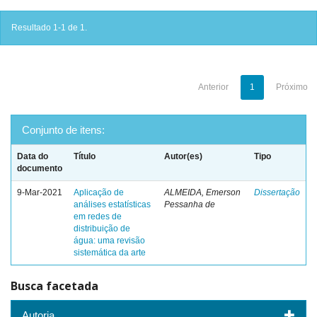
Resultado 1-1 de 1.
Anterior
1
Próximo
Conjunto de itens:
Data do
Título
Autor(es)
Tipo
documento
9-Mar-2021
Aplicação de
ALMEIDA, Emerson
Dissertação
análises estatísticas
Pessanha de
em redes de
distribuição de
água: uma revisão
sistemática da arte
Busca facetada
Autoria