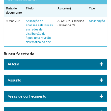
Data do
Título
Autor(es)
Tipo
documento
9-Mar-2021
Aplicação de
ALMEIDA, Emerson
Dissertação
análises estatísticas
Pessanha de
em redes de
distribuição de
água: uma revisão
sistemática da arte
Busca facetada
Autoria
Assunto
Áreas de conhecimento