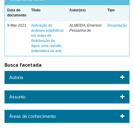
Data do
Título
Autor(es)
Tipo
documento
9-Mar-2021
Aplicação de
ALMEIDA, Emerson
Dissertação
análises estatísticas
Pessanha de
em redes de
distribuição de
água: uma revisão
sistemática da arte
Busca facetada
Autoria
Assunto
Áreas de conhecimento